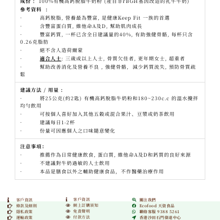
成份
:
100%有機高鈣脫脂牛奶粉 (產自非rBGH基因改造的乳牛牛奶)
參考資料
:
· 高鈣脫脂, 營養最為豐富, 是健康Keep Fit 一族的首選
· 含豐富蛋白質, 維他命A及D, 幫助肌肉成長
· 豐富鈣質, 一杯已含全日建議量的40%, 有助強健骨骼, 每杯只含
0.26克脂肪
· 絕不含人造荷爾蒙
·
適合人士
: 三歲或以上人士, 骨質欠佳者, 更年期女士, 超重者
· 幫助改善消化及營養不良 , 強健骨骼, 減少鈣質流失, 預防骨質疏
鬆
建議方法
/
用量
:
· 將25公克(約2匙) 有機高鈣脫脂牛奶粉和180~230c.c 的溫水攪拌
均勻飲用
· 可按個人喜好加入其他五穀或混合果汁、豆漿或奶茶飲用
· 建議每日1-2杯
· 份量可因應個人之口味隨意變化
注意事項：
· 推薦作為日常健康飲食, 蛋白質, 維他命A及D和鈣質的良好來源
· 不建議對牛奶過敏的人士飲用
· 本品是膳食以外之輔助健康食品，不作醫藥治療作用
客戶資訊
客戶資訊
關注我們
網上訂購須知
條款及細則
Ecofood 天資食品
免責聲明
隱私政策
聯絡客服 9388 5261
付款方法
運輸政策
香港沙田石門偉達中心