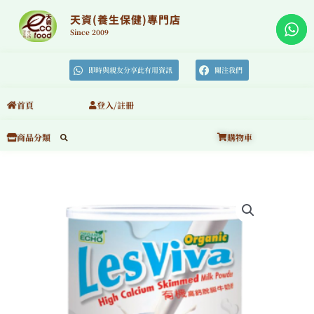
跳
至
天資(養生保健)專門店
主
要
Since 2009
內
容
即時與親友分享此有用資訊
關注我們
首頁
登入/註冊
購物車
商品分類