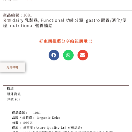
價
價
產品編號 :
1081
格：
格：
dairy 乳製品
Functional 功能分類
gastro 腸胃/消化/便
分類
,
,
秘
nutritional 營養補給
,
$280。
$155。
好東西推薦分享給親朋哦 !!
免責聲明
描述
額外資訊
評價 (0)
產品編號
:
1081
品牌
/
經銷商
:
Organic Echo
包裝
:
800克
產地
: 新西蘭 (Asure Quality Ltd 有機認證)