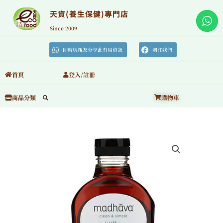
跳
至
天資(養生保健)專門店
主
要
Since 2009
內
容
即時與親友分享此有用資訊
關注我們
首頁
登入/註冊
購物車
商品分類