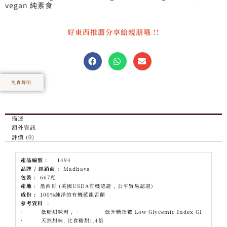
vegan 純素食
好東西推薦分享給親朋哦 !!
免責聲明
描述
額外資訊
評價 (0)
產品編號
:
1494
品牌
/
經銷商
:
Madhava
包裝
:
667克
產地
: 墨西哥 (美國USDA有機認證 , 公平貿易認證)
成份
:
100%純淨的有機藍龍舌蘭
參考資料
:
· 低糖甜味劑 , • 低升糖指數 Low Glycemic Index GI
· 天然甜味, 比食糖甜1.4倍