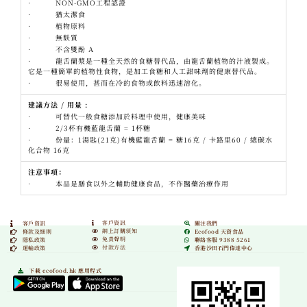
· NON-GMO工程認證
· 猶太潔食
· 植物原料
· 無麩質
· 不含雙酚 A
· 龍舌蘭漿是一種全天然的食糖替代品，由龍舌蘭植物的汁液製成。
它是一種簡單的植物性食物，是加工食糖和人工甜味劑的健康替代品。
· 很易使用，甚而在冷的食物或飲料迅速溶化。
建議方法
/
用量
:
· 可替代一般食糖添加於料理中使用，健康美味
· 2/3杯有機藍龍舌蘭 = 1杯糖
· 份量：1湯匙(21克)有機藍龍舌蘭 = 糖16克 / 卡路里60 / 總碳水
化合物 16克
注意事項：
· 本品是膳食以外之輔助健康食品，不作醫藥治療作用
客戶資訊
客戶資訊
關注我們
網上訂購須知
條款及細則
Ecofood 天資食品
免責聲明
隱私政策
聯絡客服 9388 5261
付款方法
運輸政策
香港沙田石門偉達中心
下載 ecofood.hk 應用程式