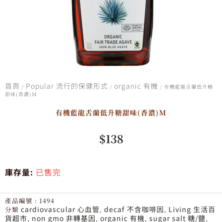
首頁
Popular 流行的保健形式
organic 有機
/
/
/ 有機藍龍舌蘭低升糖
甜味(香濃)M
有機藍龍舌蘭低升糖甜味(香濃)M
$
138
庫存量:
已售完
產品編號 :
1494
cardiovascular 心血管
decaf 不含咖啡因
Living 生活百
分類
,
,
貨超市
non gmo 非轉基因
organic 有機
sugar salt 糖/鹽
,
,
,
,