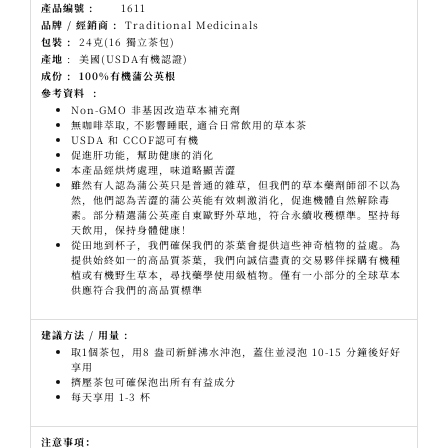
產品編號
:
1611
品牌
/
經銷商
:
Traditional Medicinals
包裝
:
24克(16 獨立茶包)
產地
: 美國(USDA有機認證)
成份
: 100%
有機蒲公英根
參
考資料
:
Non-GMO 非基因改造草本補充劑
無咖啡萃取, 不影響睡眠, 適合日常飲用的草本茶
USDA 和 CCOF認可有機
促進肝功能，幫助健康的消化
本產品經烘烤處理，味道略顯苦澀
雖然有人認為蒲公英只是普通的雜草，但我們的草本藥劑師卻不以為
然，他們認為苦澀的蒲公英能有效刺激消化，促進機體自然解除毒
素。部分精選蒲公英產自東歐野外草地，符合永續收穫標準。堅持每
天飲用，保持身體健康！
從田地到杯子，我們確保我們的茶葉會提供這些神奇植物的益處。為
提供始終如一的高品質茶葉，我們向誠信盡責的交易夥伴採購有機種
植或有機野生草本，尋找藥學使用級植物。僅有一小部分的全球草本
供應符合我們的高品質標準
建議方法
/
用量
:
取1個茶包，用8 盎司新鮮沸水沖泡，蓋住並浸泡 10-15 分鐘後好好
享用
擠壓茶包可確保泡出所有有益成分
每天享用 1-3 杯
注意事項：