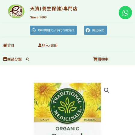
跳
至
天資(養生保健)專門店
主
要
Since 2009
內
容
即時與親友分享此有用資訊
關注我們
首頁
登入/註冊
購物車
商品分類