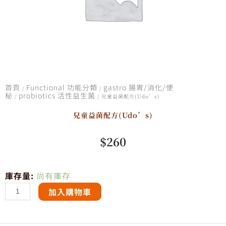
首頁
Functional 功能分類
gastro 腸胃/消化/便
/
/
秘
probiotics 活性益生菌
/
/ 兒童益菌配方(Udo’s)
兒童益菌配方(Udo’s)
$
260
兒
庫存量:
尚有庫存
童
加入購物車
益
菌
配