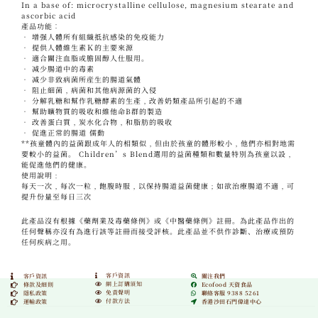
In a base of: microcrystalline cellulose, magnesium stearate and
ascorbic acid
產品功能︰
• 增强人體所有組織抵抗感染的免疫能力
• 提供人體維生素Ｋ的主要來源
• 適合關注血脂或膽固醇人仕服用。
• 减少腸道中的毒素
• 减少非致病菌所産生的腸道氣體
• 阻止細菌﹐病菌和其他病源菌的入侵
• 分解乳糖和幫作乳糖酵素的生產﹐改善奶類產品所引起的不適
• 幫助曠物質的吸收和維他命B群的製造
• 改善蛋白質﹐炭水化合物﹐和脂肪的吸收
• 促進正常的腸道 儒動
**孩童體內的益菌跟成年人的相類似﹐但由於孩童的體形較小﹐他們亦相對地需
要較小的益菌。 Children’s Blend選用的益菌種類和數量特別為孩童以設﹐
能促進他們的健康。
使用說明﹕
每天一次﹐每次一粒﹐飽腹時服﹐以保持腸道益菌健康﹔如欲治療腸道不適﹐可
提升份量至每日三次
此產品沒有根據《藥劑業及毒藥條例》或《中醫藥條例》註冊。為此產品作出的
任何聲稱亦沒有為進行該等註冊而接受評核。此產品並不供作診斷、治療或預防
任何疾病之用。
客戶資訊
客戶資訊
關注我們
網上訂購須知
條款及細則
Ecofood 天資食品
免責聲明
隱私政策
聯絡客服 9388 5261
付款方法
運輸政策
香港沙田石門偉達中心