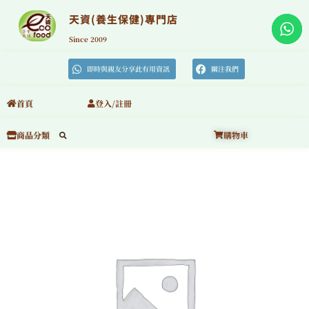
跳
至
天資(養生保健)專門店
主
要
Since 2009
內
容
即時與親友分享此有用資訊
關注我們
首頁
登入/註冊
購物車
商品分類