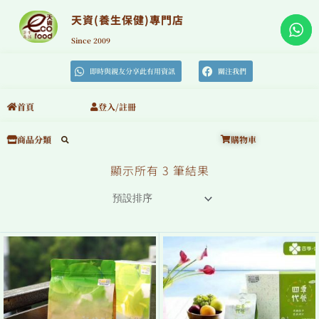
跳
至
天資(養生保健)專門店
主
要
Since 2009
內
容
即時與親友分享此有用資訊
關注我們
首頁
登入/註冊
購物車
商品分類
顯示所有 3 筆結果
原
目
始
前
價
價
格：
格：
$160。
$125。