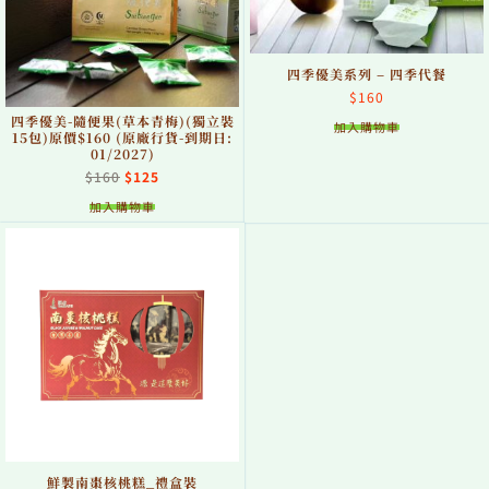
四季優美系列 – 四季代餐
$
160
四季優美-隨便果(草本青梅)(獨立裝
加入購物車
15包)原價$160 (原廠行貨-到期日:
01/2027)
$
160
$
125
加入購物車
鮮製南棗核桃糕_禮盒裝