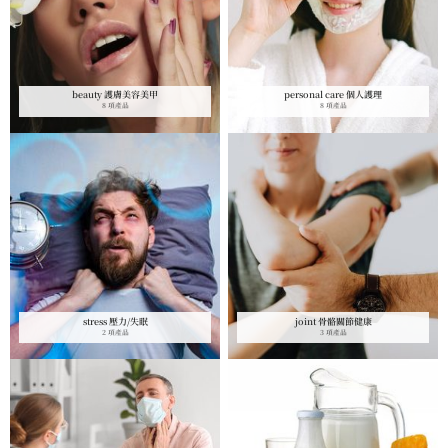
beauty 護膚美容美甲
personal care 個人護理
8 項產品
8 項產品
stress 壓力/失眠
joint 骨骼關節健康
2 項產品
3 項產品